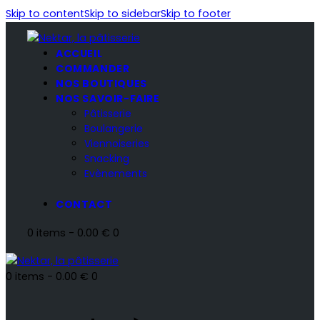
Skip to content
Skip to sidebar
Skip to footer
ACCUEIL
COMMANDER
NOS BOUTIQUES
NOS SAVOIR-FAIRE
Pâtisserie
Boulangerie
Viennoiseries
Snacking
Evènements
CONTACT
0 items
-
0.00 €
0
0 items
-
0.00 €
0