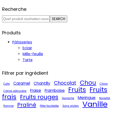
Recherche
SEARCH
Produits
Pâtisseries
Eclair
Mille-feuille
Tarte
Filtrer par ingrédient
Chou
Chocolat
Caramel
Chantilly
Cafe
Citron
Fruits
Fruits
Fraise
Framboise
Crème pâtissière
frais
Fruits rouges
Meringue
Ganache
Noisette
Vanille
Praliné
Pomme
Pâte feuilletée
Sans gluten