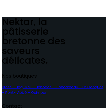
Nektar, la
pâtisserie
bretonne des
saveurs
délicates.
Nos boutiques
Brest – Beg-Meil – Bénodet – Concarneau – Le Conquet
– Pont-l’Abbé – Quimper
Contact