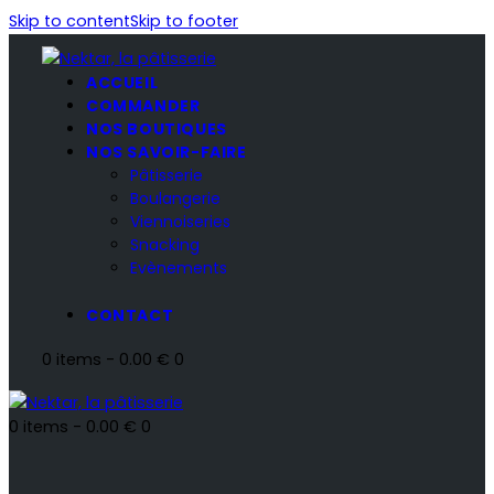
Skip to content
Skip to footer
ACCUEIL
COMMANDER
NOS BOUTIQUES
NOS SAVOIR-FAIRE
Pâtisserie
Boulangerie
Viennoiseries
Snacking
Evènements
CONTACT
0 items
-
0.00 €
0
0 items
-
0.00 €
0