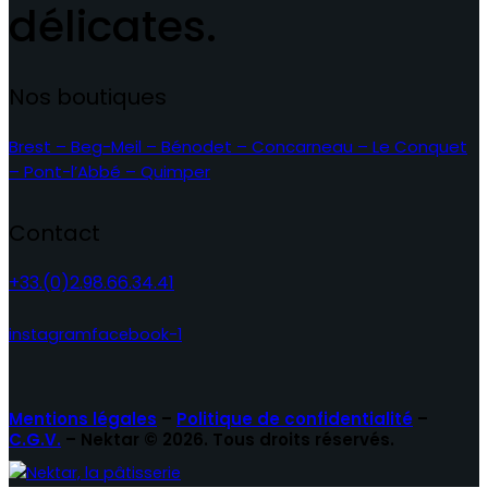
délicates.
Nos boutiques
Brest – Beg-Meil – Bénodet – Concarneau – Le Conquet
– Pont-l’Abbé – Quimper
Contact
+33.(0)2.98.66.34.41
instagram
facebook-1
Mentions légales
–
Politique de confidentialité
–
C.G.V.
– Nektar © 2026. Tous droits réservés.